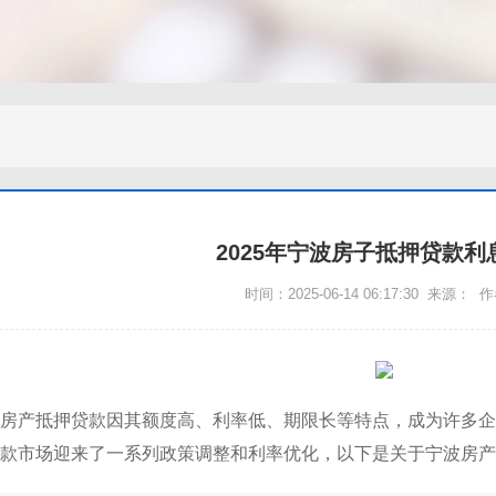
2025年宁波房子抵押贷款利
时间：2025-06-14 06:17:30 来源： 
产抵押贷款因其额度高、利率低、期限长等特点，成为许多企业
款市场迎来了一系列政策调整和利率优化，以下是关于宁波房产