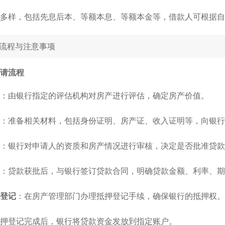
样，包括先息后本、等额本息、等额本金等，借款人可根据自
流程与注意事项
请流程
：由银行指定的评估机构对房产进行评估，确定房产价值。
：准备相关材料，包括身份证明、房产证、收入证明等，向银行
：银行对申请人的资质和房产情况进行审核，决定是否批准贷款
：贷款获批后，与银行签订贷款合同，明确贷款金额、利率、期
登记
：在房产管理部门办理抵押登记手续，确保银行的抵押权。
押登记完成后，银行将贷款资金发放到指定账户。