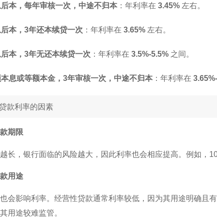
息后本，每年审核一次，中途不归本
：年利率在
3.45%
左右。
息后本，3年还本续贷一次
：年利率在
3.65%
左右。
息后本，3年无还本续贷一次
：年利率在
3.5%-5.5%
之间。
额本息或等额本金，3年审核一次，中途不归本
：年利率在
3.65%
贷款利率的因素
款期限
长，银行面临的风险越大，因此利率也会相应提高。例如，10
款用途
会影响利率。经营性贷款通常利率较低，因为其用途明确且有
其用途较难监管。