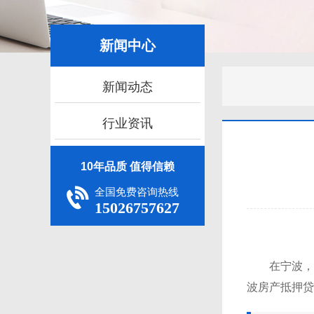
新闻中心
新闻动态
行业资讯
10年品质 值得信赖
全国免费咨询热线
15026757627
在宁波，房
波房产抵押贷