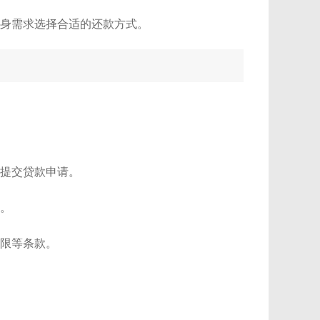
身需求选择合适的还款方式。
提交贷款申请。
。
限等条款。